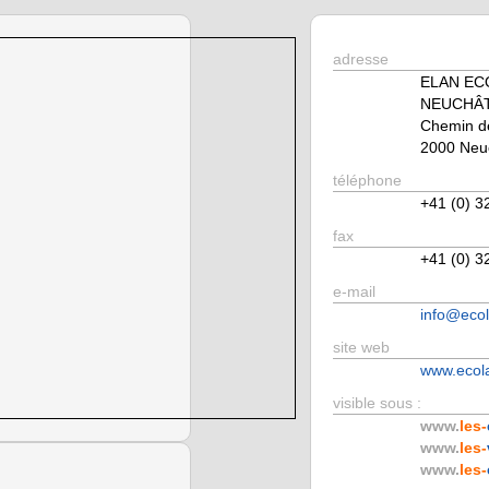
adresse
ELAN EC
NEUCHÂ
Chemin de
2000 Neu
téléphone
+41 (0) 3
fax
+41 (0) 3
e-mail
info@ecol
site web
www.ecol
visible sous :
www.
les-
www.
les-
www.
les-