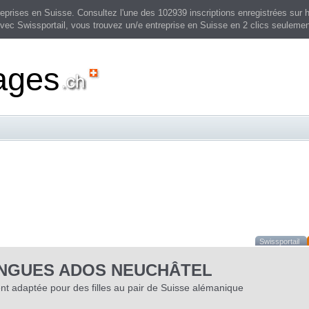
prises en Suisse. Consultez l'une des 102939 inscriptions enregistrées sur h
vec Swissportail, vous trouvez un/e entreprise en Suisse en 2 clics seulemen
ages
Swissportail
NGUES ADOS NEUCHÂTEL
t adaptée pour des filles au pair de Suisse alémanique