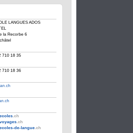
OLE LANGUES ADOS
TEL
 la Recorbe 6
châtel
2 710 18 35
2 710 18 36
an.ch
an.ch
ecoles
.ch
voyages
.ch
ecoles-de-langue
.ch