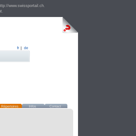
ttp://www.swissportail.ch.
t.
fr
|
de
Répertoires
Infos
Contact